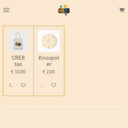
Ga
direct
naar
de
hoofdinhoud
CRE8
Knoopst
tas
er
€ 10,00
€ 2,00
In winkelwagen
Bekijk details