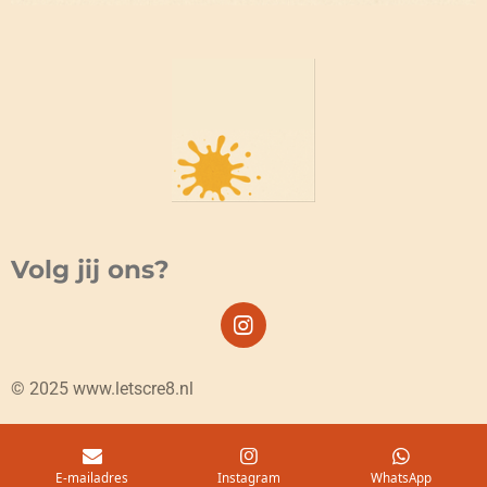
Volg jij ons?
I
n
s
© 2025 www.letscre8.nl
t
a
g
r
a
E-mailadres
Instagram
WhatsApp