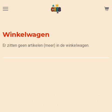
Ga
direct
naar
de
hoofdinhoud
Winkelwagen
Er zitten geen artikelen (meer) in de winkelwagen.